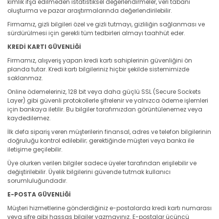
kimlik ifşa edilmeden istatistiksel değerlendirmeler, veri tabanı
oluşturma ve pazar araştırmalarında değerlendirilebilir.
Firmamız, gizli bilgileri özel ve gizli tutmayı, gizliliğin sağlanması ve
sürdürülmesi için gerekli tüm tedbirleri almayı taahhüt eder.
KREDİ KARTI GÜVENLİĞİ
Firmamız, alışveriş yapan kredi kartı sahiplerinin güvenliğini ön
planda tutar. Kredi kartı bilgileriniz hiçbir şekilde sistemimizde
saklanmaz.
Online ödemeleriniz, 128 bit veya daha güçlü SSL (Secure Sockets
Layer) gibi güvenli protokollerle şifrelenir ve yalnızca ödeme işlemleri
için bankaya iletilir. Bu bilgiler tarafımızdan görüntülenemez veya
kaydedilemez.
İlk defa sipariş veren müşterilerin finansal, adres ve telefon bilgilerinin
doğruluğu kontrol edilebilir; gerektiğinde müşteri veya banka ile
iletişime geçilebilir.
Üye olurken verilen bilgiler sadece üyeler tarafından erişilebilir ve
değiştirilebilir. Üyelik bilgilerini güvende tutmak kullanıcı
sorumluluğundadır.
E-POSTA GÜVENLİĞİ
Müşteri hizmetlerine gönderdiğiniz e-postalarda kredi kartı numarası
veya şifre gibi hassas bilgiler yazmayınız. E-postalar üçüncü