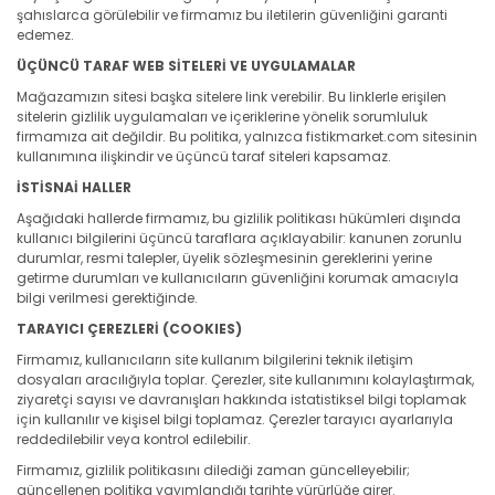
şahıslarca görülebilir ve firmamız bu iletilerin güvenliğini garanti
edemez.
ÜÇÜNCÜ TARAF WEB SİTELERİ VE UYGULAMALAR
Mağazamızın sitesi başka sitelere link verebilir. Bu linklerle erişilen
sitelerin gizlilik uygulamaları ve içeriklerine yönelik sorumluluk
firmamıza ait değildir. Bu politika, yalnızca fistikmarket.com sitesinin
kullanımına ilişkindir ve üçüncü taraf siteleri kapsamaz.
İSTİSNAİ HALLER
Aşağıdaki hallerde firmamız, bu gizlilik politikası hükümleri dışında
kullanıcı bilgilerini üçüncü taraflara açıklayabilir: kanunen zorunlu
durumlar, resmi talepler, üyelik sözleşmesinin gereklerini yerine
getirme durumları ve kullanıcıların güvenliğini korumak amacıyla
bilgi verilmesi gerektiğinde.
TARAYICI ÇEREZLERİ (COOKIES)
Firmamız, kullanıcıların site kullanım bilgilerini teknik iletişim
dosyaları aracılığıyla toplar. Çerezler, site kullanımını kolaylaştırmak,
ziyaretçi sayısı ve davranışları hakkında istatistiksel bilgi toplamak
için kullanılır ve kişisel bilgi toplamaz. Çerezler tarayıcı ayarlarıyla
reddedilebilir veya kontrol edilebilir.
Firmamız, gizlilik politikasını dilediği zaman güncelleyebilir;
güncellenen politika yayımlandığı tarihte yürürlüğe girer.