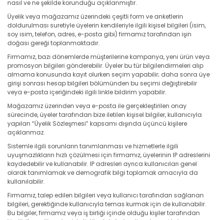
nasıl ve ne şekilde korunduğu açıklanmıştır.
Üyelik veya mağazamız üzerindeki çeşitli form ve anketlerin
doldurulması suretiyle üyelerin kendileriyle ilgili kişisel bilgileri (isim,
soy isim, telefon, adres, e-posta gibi) firmamız tarafından işin
doğası gereği toplanmaktadır.
Firmamız, bazı dönemlerde müşterilerine kampanya, yeni ürün veya
promosyon bilgileri gönderebilir. Üyeler bu tür bilgilendirmeleri alıp
almama konusunda kayıt olurken seçim yapabilir; daha sonra üye
girişi sonrası hesap bilgileri bölümünden bu seçimi değiştirebilir
veya e-posta içeriğindeki ilgili linkle bildirim yapabilir.
Mağazamız üzerinden veya e-posta ile gerçekleştirilen onay
sürecinde, üyeler tarafından bize iletilen kişisel bilgiler, kullanıcıyla
yapılan “Üyelik Sözleşmesi” kapsamı dışında üçüncü kişilere
açıklanmaz.
Sistemle ilgili sorunların tanımlanması ve hizmetlerle ilgili
uyuşmazlıkların hızlı çözülmesi için firmamız, üyelerinin IP adreslerini
kaydedebilir ve kullanabilir. IP adresleri ayrıca kullanıcıları genel
olarak tanımlamak ve demografik bilgi toplamak amacıyla da
kullanılabilir.
Firmamız, talep edilen bilgileri veya kullanıcı tarafından sağlanan
bilgileri, gerektiğinde kullanıcıyla temas kurmak için de kullanabilir.
Bu bilgiler, firmamız veya iş birliği içinde olduğu kişiler tarafından