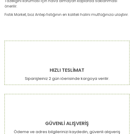
Tazeliğini koruması için hava almayan kaplarda saklanması
önerilir.
Fıstık Market, boz Antep fıstığının en kaliteli halini mutfağınıza ulaştırır.
Bu ürünün fiyat bilgisi, resim, ürün açıklamalarında ve diğer
konularda yetersiz gördüğünüz noktaları öneri formunu
Bu ürüne ilk yorumu siz yapın!
kullanarak tarafımıza iletebilirsiniz.
Görüş ve önerileriniz için teşekkür ederiz.
Yorum Yaz
Ürün resmi kalitesiz, bozuk veya görüntülenemiyor.
HIZLI TESLİMAT
Ürün açıklamasında eksik bilgiler bulunuyor.
Siparişleiniz 2 gün iöerisinde kargoya verilir.
Ürün bilgilerinde hatalar bulunuyor.
Ürün fiyatı diğer sitelerden daha pahalı.
Bu ürüne benzer farklı alternatifler olmalı.
GÜVENLİ ALIŞVERİŞ
Ödeme ve adres bilgilerinizi kaydedin, güvenli alışveriş