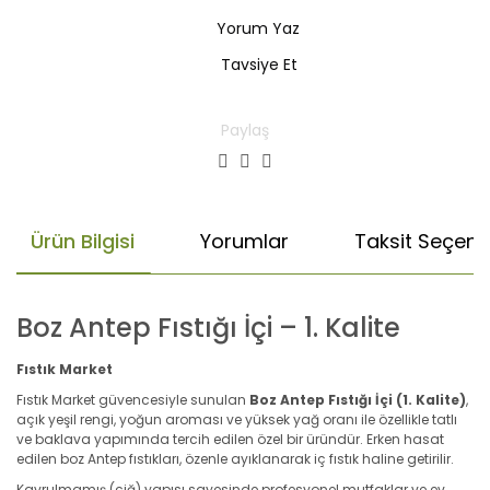
Yorum Yaz
Tavsiye Et
Paylaş
Ürün Bilgisi
Yorumlar
Taksit Seçenek
Boz Antep Fıstığı İçi – 1. Kalite
Fıstık Market
Fıstık Market güvencesiyle sunulan
Boz Antep Fıstığı İçi (1. Kalite)
,
açık yeşil rengi, yoğun aroması ve yüksek yağ oranı ile özellikle tatlı
ve baklava yapımında tercih edilen özel bir üründür. Erken hasat
edilen boz Antep fıstıkları, özenle ayıklanarak iç fıstık haline getirilir.
Kavrulmamış (çiğ) yapısı sayesinde profesyonel mutfaklar ve ev