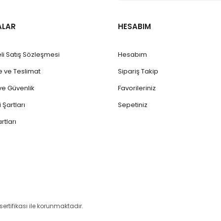
ALAR
HESABIM
li Satış Sözleşmesi
Hesabım
ve Teslimat
Sipariş Takip
k ve Güvenlik
Favorileriniz
 Şartları
Sepetiniz
rtları
 sertifikası ile korunmaktadır.