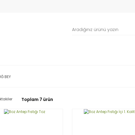
Ğ BEY
ktakiler
Toplam 7 ürün