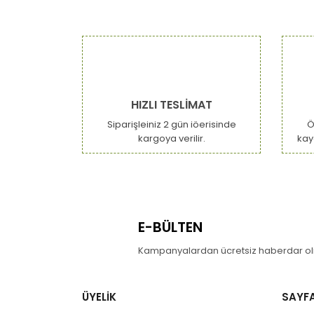
HIZLI TESLİMAT
Siparişleiniz 2 gün iöerisinde
Ö
kargoya verilir.
kay
E-BÜLTEN
Kampanyalardan ücretsiz haberdar olm
ÜYELİK
SAYF